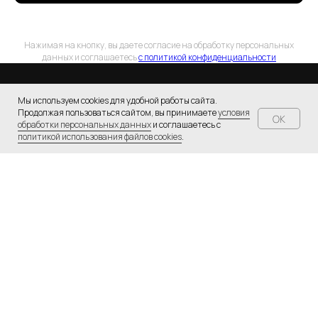
Нажимая на кнопку, вы даете согласие на обработку персональных
данных и соглашаетесь
c политикой конфиденциальности
Мы используем cookies для удобной работы сайта.
Продолжая пользоваться сайтом, вы принимаете
условия
OK
обработки персональных данных
и соглашаетесь с
политикой использования файлов cookies
.
ИП Пономарев Никита Алексеевич
ИНН 183508880308
ОГРН 321183200049054
HELPME@MAKERSNICESTUFF.RU
Каталог
FAQ