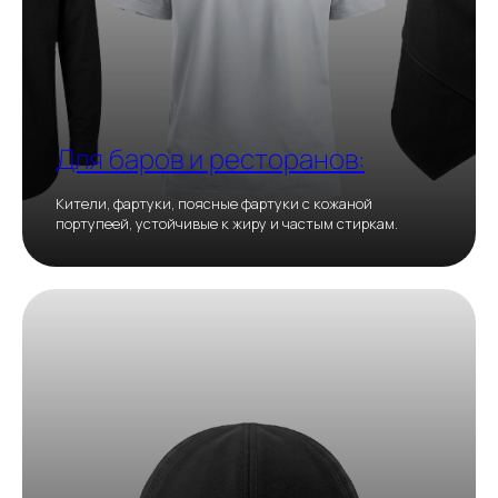
Для баров и ресторанов:
Кители, фартуки, поясные фартуки с кожаной
портупеей, устойчивые к жиру и частым стиркам.