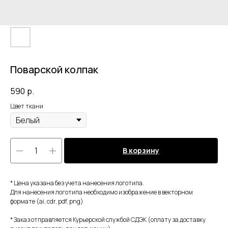
Поварской колпак
590
р.
Цвет ткани
В корзину
* Цена указана без учета нанесения логотипа.
Для нанесения логотипа необходимо изображение в векторном
формате (ai, cdr, pdf, png)
* Заказ отправляется Курьерской службой СДЭК (оплату за доставку