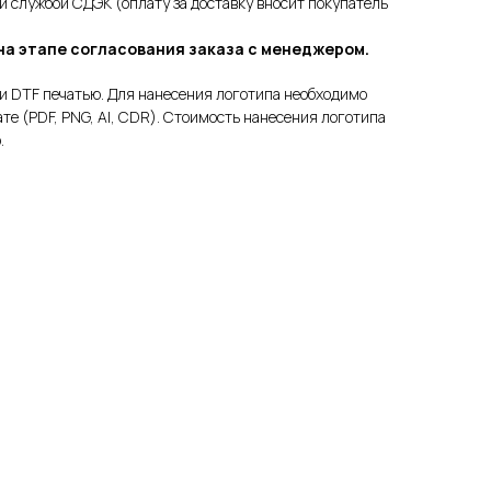
ой службой СДЭК (оплату за доставку вносит покупатель
на этапе согласования заказа с менеджером.
и DTF печатью. Для нанесения логотипа необходимо
те (PDF, PNG, AI, CDR). Стоимость нанесения логотипа
.