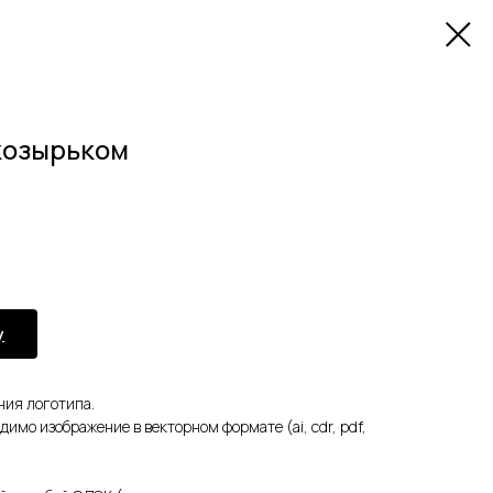
козырьком
у
ения логотипа.
имо изображение в векторном формате (ai, cdr, pdf,