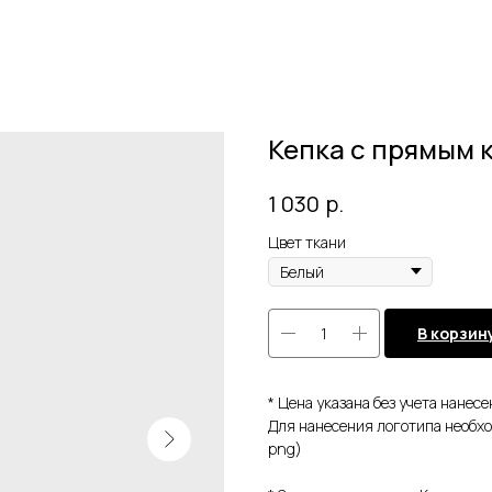
Кепка с прямым 
р.
1 030
Цвет ткани
В корзин
* Цена указана без учета нанес
Для нанесения логотипа необход
png)