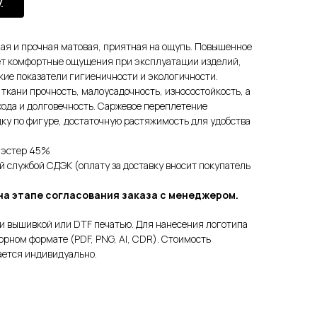
у
ная и прочная матовая, приятная на ощупь. Повышенное
ет комфортные ощущения при эксплуатации изделий,
кие показатели гигиеничности и экологичности.
кани прочность, малоусадочность, износостойкость, а
хода и долговечность. Саржевое переплетение
ку по фигуре, достаточную растяжимость для удобства
иэстер 45%
ой службой СДЭК (оплату за доставку вносит покупатель
на этапе согласования заказа с менеджером.
и вышивкой или DTF печатью. Для нанесения логотипа
орном формате (PDF, PNG, AI, CDR). Стоимость
ается индивидуально.