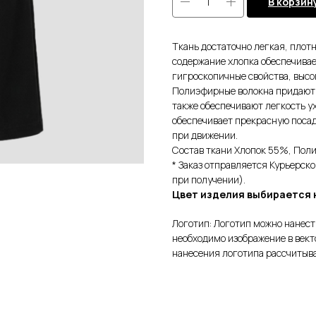
В корзин
Ткань достаточно легкая, плот
содержание хлопка обеспечива
гигроскопичные свойства, высо
Полиэфирные волокна придают т
также обеспечивают легкость у
обеспечивает прекрасную посад
при движении.
Состав ткани Хлопок 55%, Пол
* Заказ отправляется Курьерск
при получении).
Цвет изделия выбирается 
Логотип: Логотип можно нанест
необходимо изображение в вект
нанесения логотипа рассчитыв