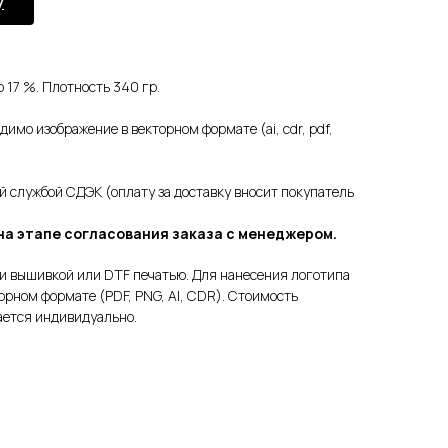
у
 17 %. Плотность 340 гр.
имо изображение в векторном формате (ai, cdr, pdf,
ой службой СДЭК (оплату за доставку вносит покупатель
на этапе согласования заказа с менеджером.
и вышивкой или DTF печатью. Для нанесения логотипа
орном формате (PDF, PNG, AI, CDR). Стоимость
ается индивидуально.