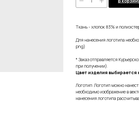
В корзин
Ткань - хлопок 83% и полиэстер
Для нанесения логотипа необход
png)
* Заказ отправляется Курьерск
при получении).
Цвет изделия выбирается 
Логотип: Логотип можно нанест
необходимо изображение в вект
нанесения логотипа рассчитыв