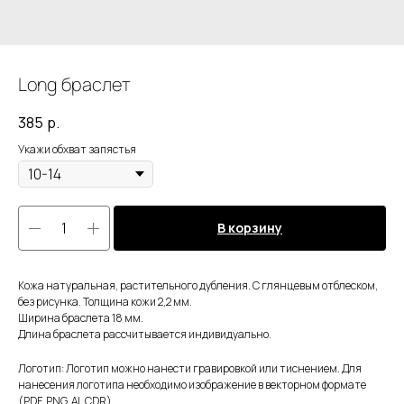
Long браслет
385
р.
Укажи обхват запястья
В корзину
Кожа натуральная, растительного дубления. С глянцевым отблеском,
без рисунка. Толщина кожи 2,2 мм.
Ширина браслета 18 мм.
Длина браслета рассчитывается индивидуально.
Логотип: Логотип можно нанести гравировкой или тиснением. Для
нанесения логотипа необходимо изображение в векторном формате
(PDF, PNG, AI, CDR).