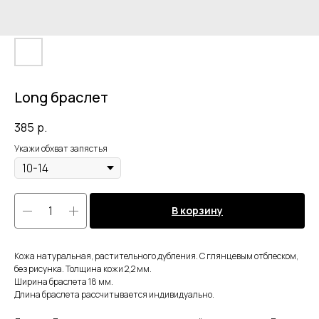
Long браслет
385
р.
Укажи обхват запястья
В корзину
Кожа натуральная, растительного дубления. С глянцевым отблеском,
без рисунка. Толщина кожи 2,2 мм.
Ширина браслета 18 мм.
Длина браслета рассчитывается индивидуально.