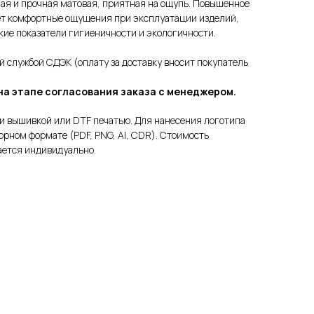
ная и прочная матовая, приятная на ощупь. Повышенное
ет комфортные ощущения при эксплуатации изделий,
кие показатели гигиеничности и экологичности.
ой службой СДЭК (оплату за доставку вносит покупатель
на этапе согласования заказа с менеджером.
и вышивкой или DTF печатью. Для нанесения логотипа
орном формате (PDF, PNG, AI, CDR). Стоимость
ается индивидуально.