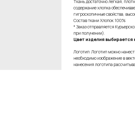
Ткань достаточно легкая, плот
содержание хлопка обеспечива
гигроскопичные свойства, высо
Состав ткани Хлопок 100%
* Заказ отправляется Курьерск
при получении).
Цвет изделия выбирается 
Логотип: Логотип можно нанест
необходимо изображение в вект
нанесения логотипа рассчитыв