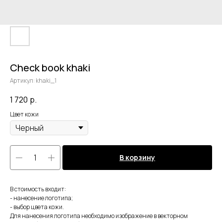
Check book khaki
Артикул:
khaki_1
1 720
р.
Цвет кожи
В корзину
В стоимость входит:
- нанесение логотипа;
- выбор цвета кожи.
Для нанесения логотипа необходимо изображение в векторном